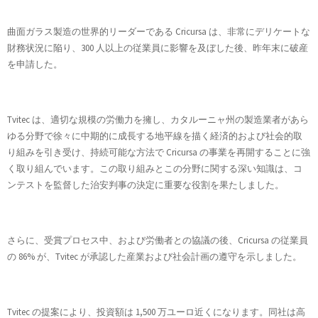
曲面ガラス製造の世界的リーダーである Cricursa は、非常にデリケートな
財務状況に陥り、300 人以上の従業員に影響を及ぼした後、昨年末に破産
を申請した。
Tvitec は、適切な規模の労働力を擁し、カタルーニャ州の製造業者があら
ゆる分野で徐々に中期的に成長する地平線を描く経済的および社会的取
り組みを引き受け、持続可能な方法で Cricursa の事業を再開することに強
く取り組んでいます。この取り組みとこの分野に関する深い知識は、コ
ンテストを監督した治安判事の決定に重要な役割を果たしました。
さらに、受賞プロセス中、および労働者との協議の後、Cricursa の従業員
の 86% が、Tvitec が承認した産業および社会計画の遵守を示しました。
Tvitec の提案により、投資額は 1,500 万ユーロ近くになります。同社は高