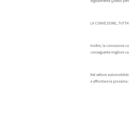
digitalmente.Questo perc
LA CONVEZIONE, TUTTAV
Inoltre, la convezione c
conseguente migliore cap
Nel settore automobilist
e affrontare la prossima 