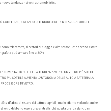
e nuove tendenze nei vetri automobilistici.
IÙ COMPLESSO, CREANDO ULTERIORI SFIDE PER I LAVORATORI DEL
sono telecamere, rilevatori di pioggia e altri sensori, che devono essere
erigrafata può arrivare fino al 50%.
PO DIVENTA PIÙ SOTTILE.LA TENDENZA VERSO UN VETRO PIÙ SOTTILE
VETRO PIÙ SOTTILE AUMENTA L'AUTONOMIA DELLE AUTO A BATTERIA.LA
I PROCESSORE DI VETRO.
ò si riferisce al settore dei tettucci apribili, ma lo stiamo vedendo anche
el vetro debbano essere preparati affinché questa prenda slancio in