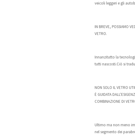
veicoli leggeri e gli aut
IN BREVE, POSSIAMO VE
VETRO.
Innanzitutto la tecnolog
tutti nascosti.Ciò si trad
NON SOLO IL VETRO UTI
È GUIDATA DALL'ESIGEN
COMBINAZIONE DI VETRO
Ultimo ma non meno import
nel segmento dei parabre