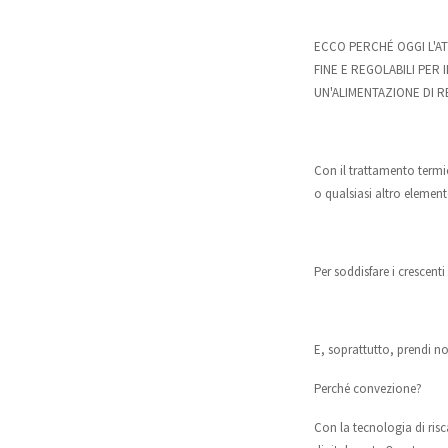
ECCO PERCHÉ OGGI L'A
FINE E REGOLABILI PER
UN'ALIMENTAZIONE DI 
Con il trattamento termic
o qualsiasi altro elemen
Per soddisfare i crescenti
E, soprattutto, prendi n
Perché convezione?
Con la tecnologia di ris