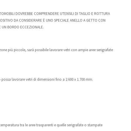
TOMOBILI DOVREBBE COMPRENDERE UTENSILI DI TAGLIO E ROTTURA
SPOSITIVO DA CONSIDERARE È UNO SPECIALE ANELLO A GETTO CON
 E UN BORDO ECCEZIONALE.
zone più piccole, sarà possibile lavorare vetri con ampie aree serigrafate
rno possa lavorare vetri di dimensioni fino a 2.600 x 1.700 mm.
mperatura tra le aree trasparenti e quelle serigrafate o stampate