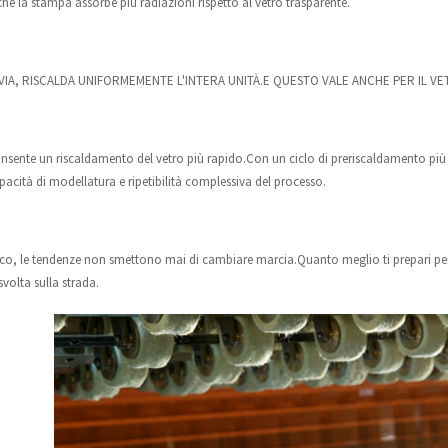
hé la stampa assorbe più radiazioni rispetto al vetro trasparente.
IA, RISCALDA UNIFORMEMENTE L'INTERA UNITÀ.E QUESTO VALE ANCHE PER IL VE
onsente un riscaldamento del vetro più rapido.Con un ciclo di preriscaldamento più
acità di modellatura e ripetibilità complessiva del processo.
ico, le tendenze non smettono mai di cambiare marcia.Quanto meglio ti prepari per l
svolta sulla strada.