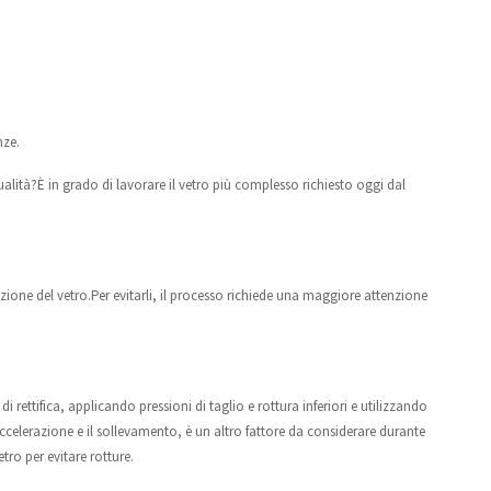
nze.
ualità?È in grado di lavorare il vetro più complesso richiesto oggi dal
razione del vetro.Per evitarli, il processo richiede una maggiore attenzione
 rettifica, applicando pressioni di taglio e rottura inferiori e utilizzando
ccelerazione e il sollevamento, è un altro fattore da considerare durante
etro per evitare rotture.