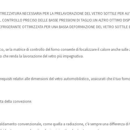
TTREZZATURA NECESSARIA PER LA PRELAVORAZIONE DEL VETRO SOTTILE PER AU
 IL CONTROLLO PRECISO DELLE BASSE PRESSIONI DI TAGLIO.UN ALTRO OTTIMO DI
REFRIGERANTE OTTIMIZZATA PER UNA BASSA DEFORMAZIONE DEL VETRO SOTTILE
o, se la matrice di controllo del forno consente di focalizzare il calore anche sulle 
to che renda la lavorazione del vetro più impegnativa.
 requisiti relativi alle dimensioni del vetro automobilistico, assicurati che il tuo fo
ota della convezione.
caldamento convenzionale, come quella a radiazione, c'è sempre una differenza di te