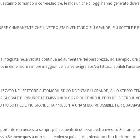
obus stanno tornando a correre.Inoltre, le sfide uniche di oggi hanno generato divers
DERE CHIARAMENTE CHE IL VETRO STA DIVENTANDO PIÙ GRANDE, PIÙ SOTTILE E P
ia integrata nella vetrata continua ad aumentare.Nei parabrezza, ad esempio, ora ci 
uce in dimensioni sempre maggiori delle aree serigrafate.Nei tettucci apribili l'area s
LIZZATO NEL SETTORE AUTOMOBILISTICO DIVENTA PIÙ GRANDE, ALLO STESSO TEM
ZA GLOBALE DI RIDURRE LE EMISSIONI DI CO2 RIDUCENDO IL PESO DEL VETRO.IL 
 PIÙ SOTTILE E PIÙ GRANDE RAPPRESENTA UNA SFIDA IMPOSSIBILE PER QUALSIAS
ante è la necessità sempre più frequente di utilizzare vetro rivestito.Solitamente ci
zza.Sebbene questa non sia la tendenza più diffusa, riteniamo che i trasformatori d