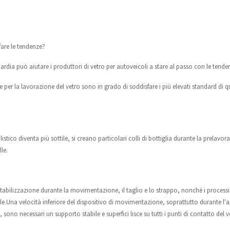
fare le tendenze?
rdia può aiutare i produttori di vetro per autoveicoli a stare al passo con le tende
 per la lavorazione del vetro sono in grado di soddisfare i più elevati standard di q
istico diventa più sottile, si creano particolari colli di bottiglia durante la prelavo
le.
stabilizzazione durante la movimentazione, il taglio e lo strappo, nonché i processi di
le.Una velocità inferiore del dispositivo di movimentazione, soprattutto durante l'a
 sono necessari un supporto stabile e superfici lisce su tutti i punti di contatto del v