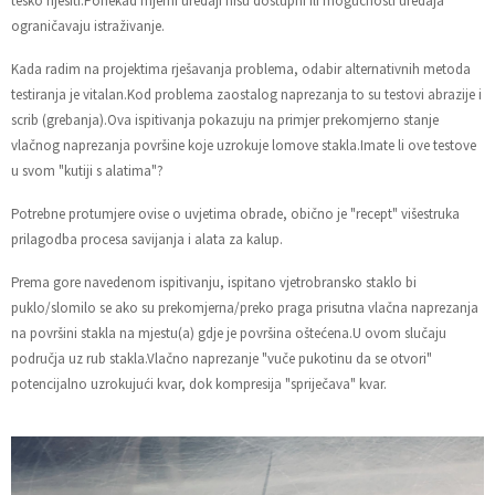
teško riješiti.Ponekad mjerni uređaji nisu dostupni ili mogućnosti uređaja
ograničavaju istraživanje.
Kada radim na projektima rješavanja problema, odabir alternativnih metoda
testiranja je vitalan.Kod problema zaostalog naprezanja to su testovi abrazije i
scrib (grebanja).Ova ispitivanja pokazuju na primjer prekomjerno stanje
vlačnog naprezanja površine koje uzrokuje lomove stakla.Imate li ove testove
u svom "kutiji s alatima"?
Potrebne protumjere ovise o uvjetima obrade, obično je "recept" višestruka
prilagodba procesa savijanja i alata za kalup.
Prema gore navedenom ispitivanju, ispitano vjetrobransko staklo bi
puklo/slomilo se ako su prekomjerna/preko praga prisutna vlačna naprezanja
na površini stakla na mjestu(a) gdje je površina oštećena.U ovom slučaju
područja uz rub stakla.Vlačno naprezanje "vuče pukotinu da se otvori"
potencijalno uzrokujući kvar, dok kompresija "spriječava" kvar.