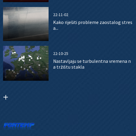
22-11-02
Kako riješiti probleme zaostalog stres
a...
22-10-25
Nastavljaju se turbulentna vremena n
a tržištu stakla