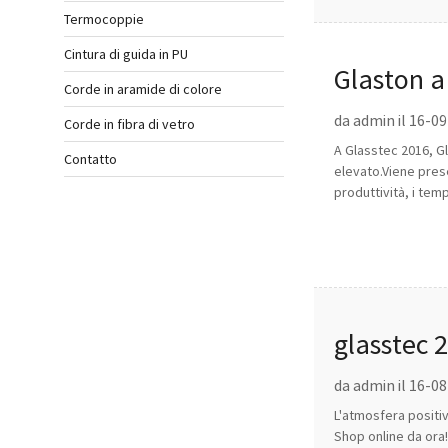
Termocoppie
Cintura di guida in PU
Glaston a
Corde in aramide di colore
da admin il 16-0
Corde in fibra di vetro
A Glasstec 2016, Gl
Contatto
elevato.Viene prese
produttività, i tempi
glasstec 2
presenti
da admin il 16-0
L'atmosfera positiv
Shop online da ora!A