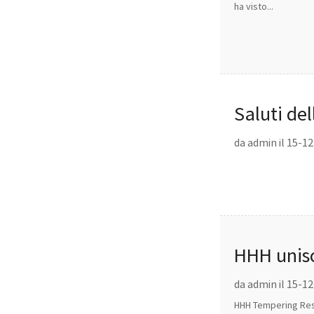
ha visto...
Saluti del
da admin il 15-1
HHH unisc
da admin il 15-1
HHH Tempering Resou