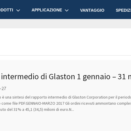
DOTTI
APPLICAZIONE
VANTAGGIO
SPEDIZ
intermedio di Glaston 1 gennaio – 31 
isto, prospettive invariate
4-27
è una sintesi del rapporto intermedio di Glaston Corporation per il period
come file PDF.GENNAIO-MARZO 2017 Gli ordini ricevuti ammontano complessiva
to del 31% a 45,1 (34,5) milioni di euro.N...