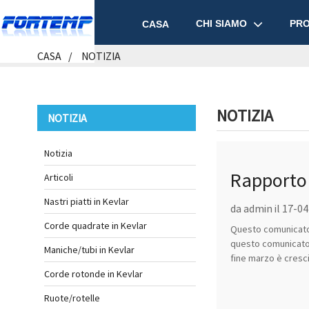
CHI SIAMO
PRO
CASA
CASA
NOTIZIA
NOTIZIA
NOTIZIA
Notizia
Rapporto 
Articoli
Nastri piatti in Kevlar
come prev
da admin il 17-0
Corde quadrate in Kevlar
Questo comunicato 
questo comunicato 
Maniche/tubi in Kevlar
fine marzo è cresciu
Corde rotonde in Kevlar
Ruote/rotelle