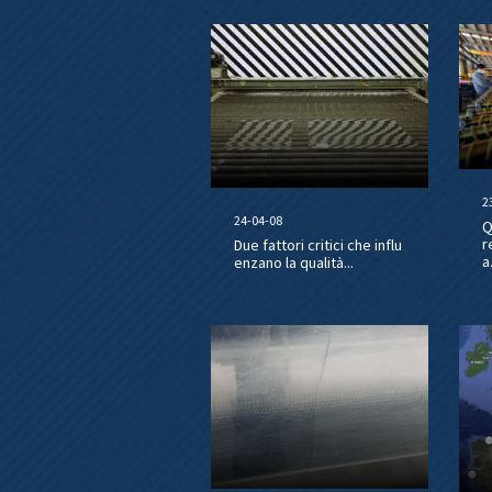
2
24-04-08
Q
r
Due fattori critici che influ
a.
enzano la qualità...