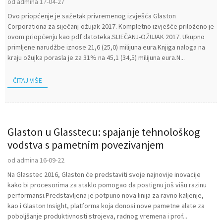
od admina 17-04-27
Ovo priopćenje je sažetak privremenog izvješća Glaston
Corporationa za siječanj-ožujak 2017. Kompletno izvješće priloženo je
ovom priopćenju kao pdf datoteka.SIJEČANJ-OŽUJAK 2017. Ukupno
primljene narudžbe iznose 21,6 (25,0) milijuna eura.Knjiga naloga na
kraju ožujka porasla je za 31% na 45,1 (34,5) milijuna eura.N...
ČITAJ VIŠE
Glaston u Glasstecu: spajanje tehnološkog
vodstva s pametnim povezivanjem
od admina 16-09-22
Na Glasstec 2016, Glaston će predstaviti svoje najnovije inovacije
kako bi procesorima za staklo pomogao da postignu još višu razinu
performansi.Predstavljena je potpuno nova linija za ravno kaljenje,
kao i Glaston Insight, platforma koja donosi nove pametne alate za
poboljšanje produktivnosti strojeva, radnog vremena i prof...