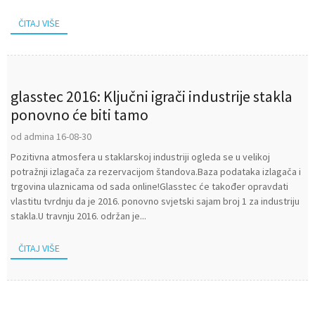
ČITAJ VIŠE
glasstec 2016: Ključni igrači industrije stakla
ponovno će biti tamo
od admina 16-08-30
Pozitivna atmosfera u staklarskoj industriji ogleda se u velikoj
potražnji izlagača za rezervacijom štandova.Baza podataka izlagača i
trgovina ulaznicama od sada online!Glasstec će također opravdati
vlastitu tvrdnju da je 2016. ponovno svjetski sajam broj 1 za industriju
stakla.U travnju 2016. održan je...
ČITAJ VIŠE