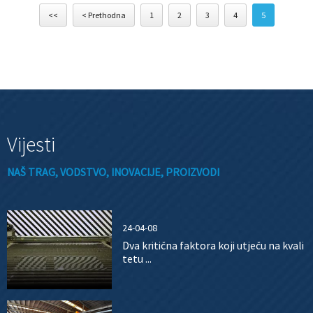
<<
< Prethodna
1
2
3
4
5
Vijesti
NAŠ TRAG, VODSTVO, INOVACIJE, PROIZVODI
24-04-08
Dva kritična faktora koji utječu na kvali
tetu ...