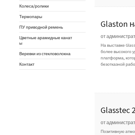
Колеса/ролики
Термопары
Glaston 
ПУ приводной ремень
интелле
от администрат
Цветные арамидные канат
ы
На выставке Glas
более высокого у
Веревки из стекловолокна
платформа, кото
безотказной рабо
Контакт
Glasstec
от администрат
Позитивную атмо