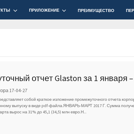
УКТЫ
ПРИЛОЖЕНИЕ
ПРЕИМУЩЕСТВО
ПЕ
очный отчет Glaston за 1 января – 3
ось, медленный, прогноз без изм
ора 17-04-27
едставляет собой краткое изложение промежуточного отчета корпора
нному выпуску в виде pdf-файла.ЯНВАРЬ-МАРТ 2017 Г. Сумма получен
арта вырос на 31% до 45,1 (34,5) млн евро.Н...