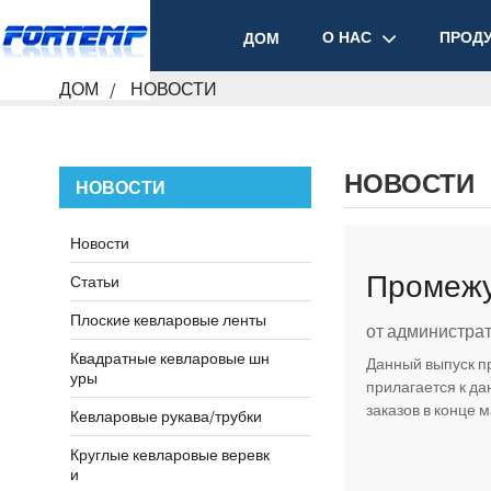
О НАС
ПРОД
ДОМ
ДОМ
НОВОСТИ
НОВОСТИ
НОВОСТИ
Новости
Промежут
Статьи
Плоские кевларовые ленты
и ожидал
от администрат
Квадратные кевларовые шн
Данный выпуск пр
уры
прилагается к да
заказов в конце м
Кевларовые рукава/трубки
Круглые кевларовые веревк
и