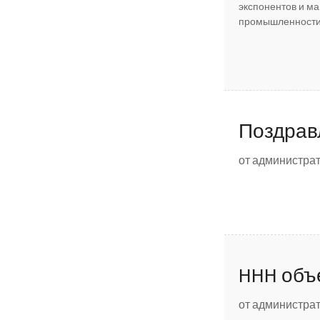
экспонентов и ма
промышленности в
Поздрав
от администрат
HHH объе
от администрат