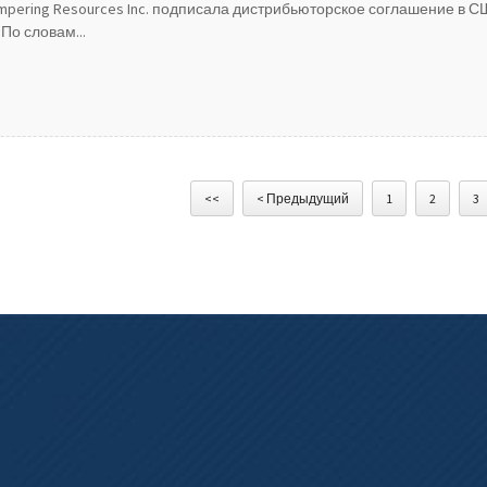
pering Resources Inc. подписала дистрибьюторское соглашение в С
.По словам...
<<
< Предыдущий
1
2
3