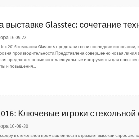
на выставке Glasstec: сочетание те
ктуальными возможностями подкл
ора 16.09.22
stec 2016 компания Glaston’s представит свои последние инновации,
ровня производительности.Представлена ​​совершенно новая линия зак
рая предлагает новые интеллектуальные инструменты для повышен
ты и повышения...
 2016: Ключевые игроки стекольной
ора 16-08-30
сферу в стекольной промышленности отражает высокий спрос экспо