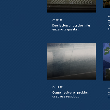
2
24-04-08
Q
r
Due fattori critici che influ
a.
enzano la qualità...
22-11-02
2
Come risolvere i problemi
C
di stress residuo...
n