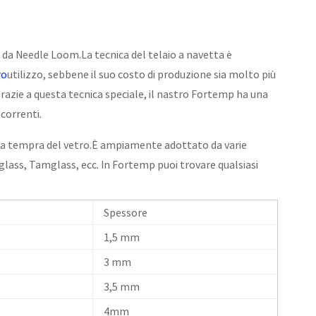
 da Needle Loom.La tecnica del telaio a navetta è
ro
utilizzo, sebbene il suo costo di produzione sia molto più
.Grazie a questa tecnica speciale, il nastro Fortemp ha una
correnti.
 la tempra del vetro.È ampiamente adottato da varie
lass, Tamglass, ecc. In Fortemp puoi trovare qualsiasi
Spessore
1,5 mm
3 mm
3,5 mm
4mm