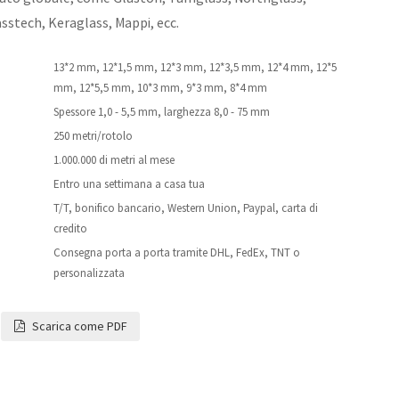
sstech, Keraglass, Mappi, ecc.
13*2 mm, 12*1,5 mm, 12*3 mm, 12*3,5 mm, 12*4 mm, 12*5
mm, 12*5,5 mm, 10*3 mm, 9*3 mm, 8*4 mm
Spessore 1,0 - 5,5 mm, larghezza 8,0 - 75 mm
250 metri/rotolo
1.000.000 di metri al mese
Entro una settimana a casa tua
T/T, bonifico bancario, Western Union, Paypal, carta di
credito
Consegna porta a porta tramite DHL, FedEx, TNT o
personalizzata
Scarica come PDF