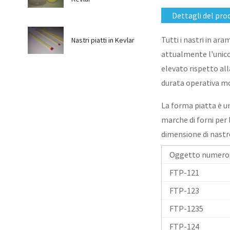
Dettagli del pro
Tutti i nastri in a
Nastri piatti in Kevlar
attualmente l'unico
elevato rispetto all
durata operativa mol
La forma piatta è un
marche di forni per
dimensione di nastro
Oggetto numero
FTP-121
FTP-123
FTP-1235
FTP-124