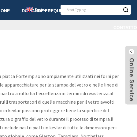
English
IONE
DOMANDE FREQUENTI
NOTIZIA
ARTICOLI
CONTATTO
ma piatta Fortemp sono ampiamente utilizzati nei forni per
le apparecchiature per la stampa del vetro e nelle linee di
nastro a rullo ha l'eccellenza in termini di resistenza al
rulli trasportatori di quelle macchine per il vetro avvolti
o in kevlar possono proteggere bene la superficie del
ttura o graffio del vetro durante il processo di tempra.Il
 include nastri piatti in kevlar di tutte le dimensioni per i
rcato globale, come Glaston, Tamglass, Northglass,