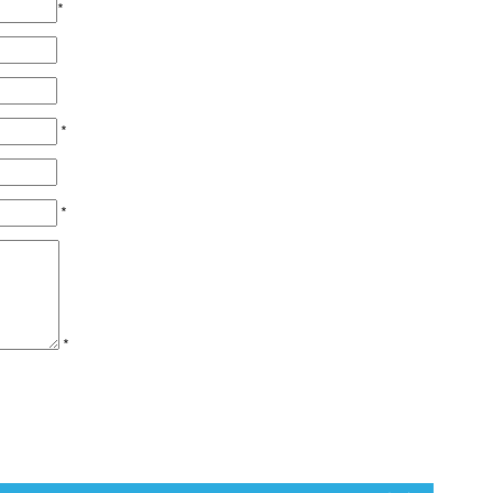
*
*
*
*