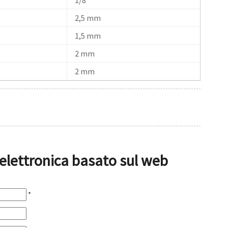
2,5 mm
1,5 mm
2 mm
2 mm
a elettronica basato sul web
*