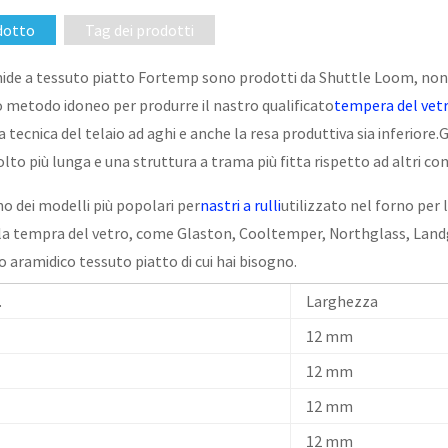
dotto
Tag dei prodotti
ramide a tessuto piatto Fortemp sono prodotti da Shuttle Loom, non
 metodo idoneo per produrre il nastro qualificato
tempera del vet
a tecnica del telaio ad aghi e anche la resa produttiva sia inferiore
to più lunga e una struttura a trama più fitta rispetto ad altri con
o dei modelli più popolari per
nastri a rulli
utilizzato nel forno per
 la tempra del vetro, come Glaston, Cooltemper, Northglass, Landg
 aramidico tessuto piatto di cui hai bisogno.
.
Larghezza
12 mm
12 mm
12 mm
12 mm