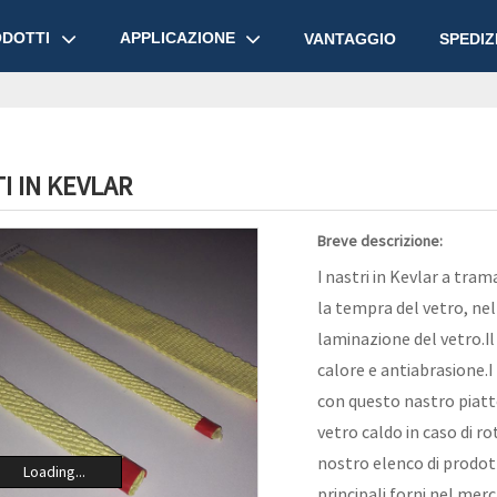
DOTTI
APPLICAZIONE
VANTAGGIO
SPEDIZ
I IN KEVLAR
Breve descrizione:
I nastri in Kevlar a tra
la tempra del vetro, nel
laminazione del vetro.Il 
calore e antiabrasione.I 
con questo nastro piatt
vetro caldo in caso di ro
nostro elenco di prodotti
Loading...
principali forni nel me