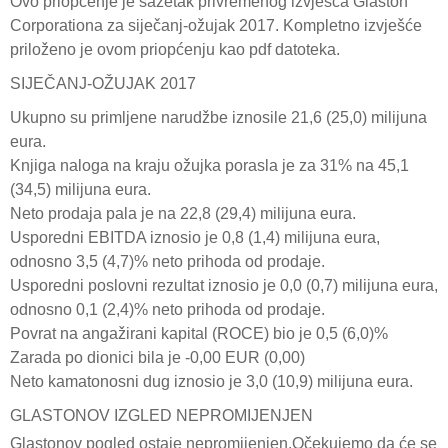
Ovo priopćenje je sažetak privremenog izvješća Glaston
Corporationa za siječanj-ožujak 2017. Kompletno izvješće
priloženo je ovom priopćenju kao pdf datoteka.
SIJEČANJ-OŽUJAK 2017
Ukupno su primljene narudžbe iznosile 21,6 (25,0) milijuna
eura.
Knjiga naloga na kraju ožujka porasla je za 31% na 45,1
(34,5) milijuna eura.
Neto prodaja pala je na 22,8 (29,4) milijuna eura.
Usporedni EBITDA iznosio je 0,8 (1,4) milijuna eura,
odnosno 3,5 (4,7)% neto prihoda od prodaje.
Usporedni poslovni rezultat iznosio je 0,0 (0,7) milijuna eura,
odnosno 0,1 (2,4)% neto prihoda od prodaje.
Povrat na angažirani kapital (ROCE) bio je 0,5 (6,0)%
Zarada po dionici bila je -0,00 EUR (0,00)
Neto kamatonosni dug iznosio je 3,0 (10,9) milijuna eura.
GLASTONOV IZGLED NEPROMIJENJEN
Glastonov pogled ostaje nepromijenjen.Očekujemo da će se