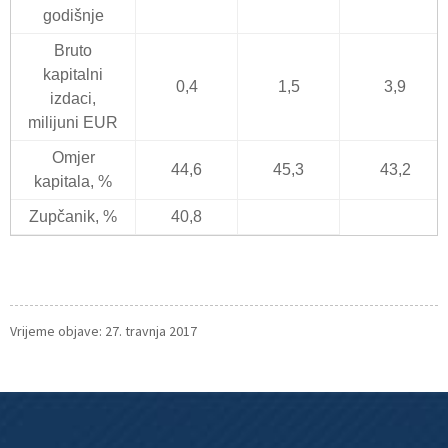
godišnje
Bruto
kapitalni
0,4
1,5
3,9
izdaci,
milijuni EUR
Omjer
44,6
45,3
43,2
kapitala, %
Zupčanik, %
40,8
Vrijeme objave: 27. travnja 2017