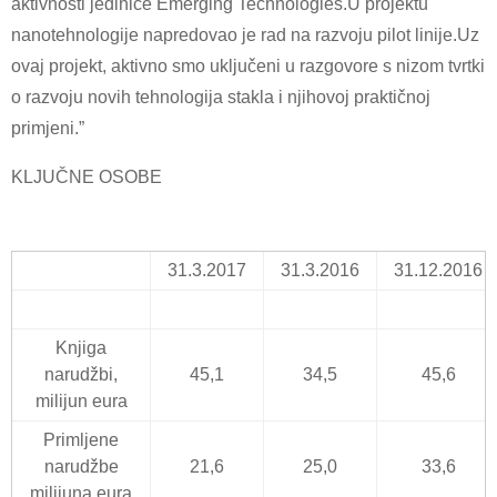
aktivnosti jedinice Emerging Technologies.U projektu
nanotehnologije napredovao je rad na razvoju pilot linije.Uz
ovaj projekt, aktivno smo uključeni u razgovore s nizom tvrtki
o razvoju novih tehnologija stakla i njihovoj praktičnoj
primjeni.”
KLJUČNE OSOBE
31.3.2017
31.3.2016
31.12.2016
Knjiga
narudžbi,
45,1
34,5
45,6
milijun eura
Primljene
narudžbe
21,6
25,0
33,6
milijuna eura