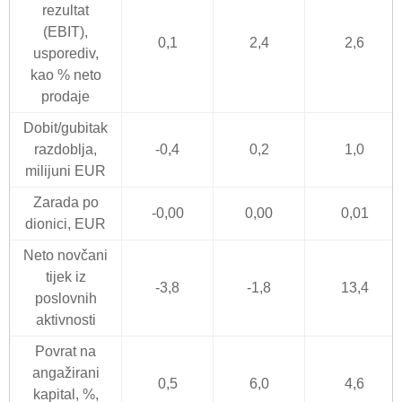
rezultat
(EBIT),
0,1
2,4
2,6
usporediv,
kao % neto
prodaje
Dobit/gubitak
razdoblja,
-0,4
0,2
1,0
milijuni EUR
Zarada po
-0,00
0,00
0,01
dionici, EUR
Neto novčani
tijek iz
-3,8
-1,8
13,4
poslovnih
aktivnosti
Povrat na
angažirani
0,5
6,0
4,6
kapital, %,