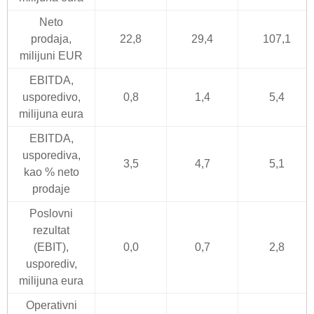
Neto
prodaja,
22,8
29,4
107,1
milijuni EUR
EBITDA,
usporedivo,
0,8
1,4
5,4
milijuna eura
EBITDA,
usporediva,
3,5
4,7
5,1
kao % neto
prodaje
Poslovni
rezultat
(EBIT),
0,0
0,7
2,8
usporediv,
milijuna eura
Operativni