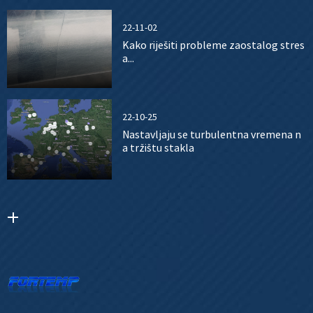
22-11-02
Kako riješiti probleme zaostalog stres
a...
22-10-25
Nastavljaju se turbulentna vremena n
a tržištu stakla