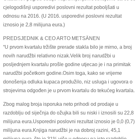
cjelogodišnji usporedivi poslovni rezultat poboljšati u
odnosu na 2016. (U 2016. usporedivi poslovni rezultat
iznosio je 2,8 milijuna eura.)
PREDSJEDNIK & CEO ARTO METSÄNEN
“U prvom kvartalu tržište prerade stakla bilo je mirno, a broj
novih narudžbi relativno nizak.Velik broj narudžbi u
posljednjem kvartalu prošle godine utjecao je i na primitak
narudžbi početkom godine.Osim toga, kako se vrijeme
donošenja odluka kupaca produžilo, niz usluga i ugovora o
strojevima odgođen je u prvom kvartalu do tekućeg kvartala.
Zbog malog broja isporuka neto prihodi od prodaje u
razdoblju od siječnja do ožujka bili su niski i iznosili su 22,8
milijuna eura.Usporedni poslovni rezultat iznosio je 0,0 (0,7)
milijuna eura.Knjiga narudžbi je na dobroj razini, 45,1
milijuna eura, što je 31% više u odnosu na isto razdoblje