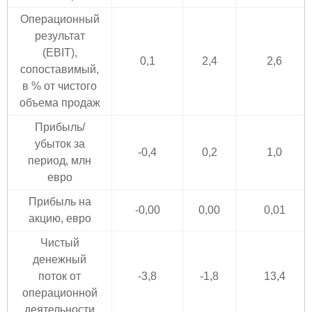
Операционный
результат
(EBIT),
0,1
2,4
2,6
сопоставимый,
в % от чистого
объема продаж
Прибыль/
убыток за
-0,4
0,2
1,0
период, млн
евро
Прибыль на
-0,00
0,00
0,01
акцию, евро
Чистый
денежный
поток от
-3,8
-1,8
13,4
операционной
деятельности