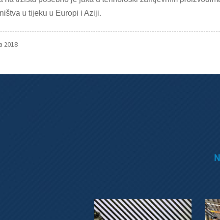
ištva u tijeku u Europi i Aziji.
ja 2018
N