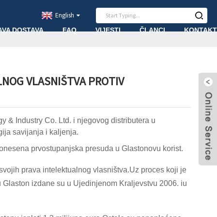
English
AVA DOSTAVA
FAQ
VIJESTI
ČLANCI
KONTAKT
LNOG VLASNIŠTVA PROTIV
& Industry Co. Ltd. i njegovog distributera u
a savijanja i kaljenja.
donesena prvostupanjska presuda u Glastonovu korist.
svojih prava intelektualnog vlasništva.Uz proces koji je
ju Glaston izdane su u Ujedinjenom Kraljevstvu 2006. iu