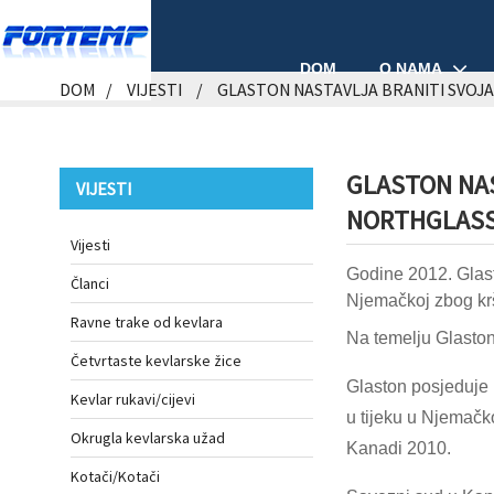
O NAMA
DOM
DOM
VIJESTI
GLASTON NASTAVLJA BRANITI SVOJ
GLASTON NAS
VIJESTI
NORTHGLAS
Vijesti
Godine 2012. Glast
Članci
Njemačkoj zbog krš
Ravne trake od kevlara
Na temelju Glaston
Četvrtaste kevlarske žice
Glaston posjeduje p
Kevlar rukavi/cijevi
u tijeku u Njemačk
Okrugla kevlarska užad
Kanadi 2010.
Kotači/Kotači