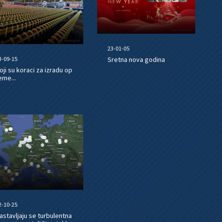
23-01-05
3-09-15
Sretna nova godina
oji su koraci za izradu op
eme...
2-10-25
astavljaju se turbulentna