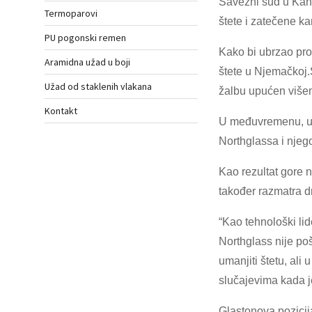
Savezni sud u Kana
Termoparovi
štete i zatečene ka
PU pogonski remen
Kako bi ubrzao pro
Aramidna užad u boji
štete u Njemačkoj.S
Užad od staklenih vlakana
žalbu upućen više
Kontakt
U međuvremenu, u s
Northglassa i njeg
Kao rezultat gore 
također razmatra d
“Kao tehnološki lid
Northglass nije po
umanjiti štetu, ali
slučajevima kada j
Glastonova pozicij