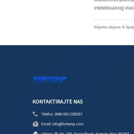
intelektualnog vlasn
Vrijeme objave: 6. lipn
KONTAKTIRAJTE NAS
Telefon:
0086-592-2205957
Email:
info@fortemp.com
Adresa:
7B, No. 156, Douxi Road, Xiamen, Kina 361004