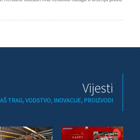
Vijesti
AŠ TRAG, VODSTVO, INOVACIJE, PROIZVODI