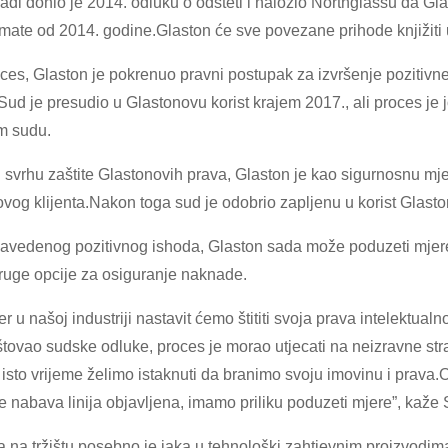
di donio je 2014. odluku o odšteti i naložio Northglassu da Gla
mate od 2014. godine.Glaston će sve povezane prihode knjižiti u 
ces, Glaston je pokrenuo pravni postupak za izvršenje poziti
ud je presudio u Glastonovu korist krajem 2017., ali proces je 
m sudu.
vrhu zaštite Glastonovih prava, Glaston je kao sigurnosnu mj
ovog klijenta.Nakon toga sud je odobrio zapljenu u korist Glas
navedenog pozitivnog ishoda, Glaston sada može poduzeti mjer
ruge opcije za osiguranje naknade.
er u našoj industriji nastavit ćemo štititi svoja prava intelektua
štovao sudske odluke, proces je morao utjecati na neizravne s
 u isto vrijeme želimo istaknuti da branimo svoju imovinu i prava.
e nabava linija objavljena, imamo priliku poduzeti mjere”, ka
a na tržištu posebno je jaka u tehnološki zahtjevnim proizvodim