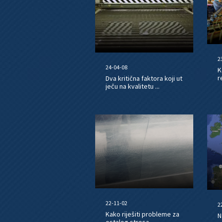
2
24-04-08
K
r
Dva kritična faktora koji ut
ječu na kvalitetu ...
22-11-02
2
Kako riješiti probleme za
N
ostalog stresa...