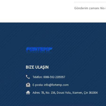
Gönderim zamanı: Nis-
BIZE ULAŞIN
Telefon:
0086-592-2205957
E-posta:
info@fortemp.com
Adres:
7B, No. 156, Douxi Yolu, Xiamen, Çin 361004