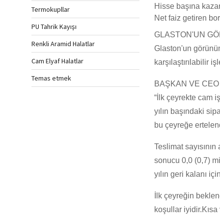
Hisse başına kazan
Termokupllar
Net faiz getiren bo
PU Tahrik Kayışı
GLASTON'UN GÖ
Renkli Aramid Halatlar
Glaston'un görünüm
Cam Elyaf Halatlar
karşılaştırılabilir 
Temas etmek
BAŞKAN VE CEO
“İlk çeyrekte cam i
yılın başındaki sip
bu çeyreğe ertelen
Teslimat sayısının 
sonucu 0,0 (0,7) mi
yılın geri kalanı içi
İlk çeyreğin beklen
koşullar iyidir.Kıs