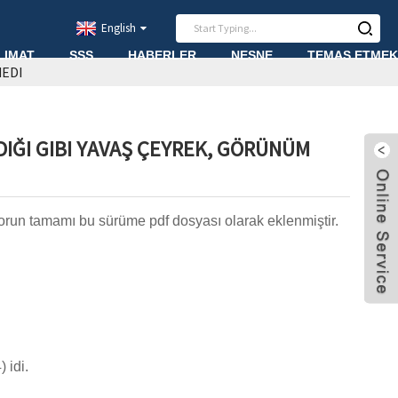
English
LIMAT
SSS
HABERLER
NESNE
TEMAS ETMEK
MEDI
DIĞI GIBI YAVAŞ ÇEYREK, GÖRÜNÜM
orun tamamı bu sürüme pdf dosyası olarak eklenmiştir.
 idi.