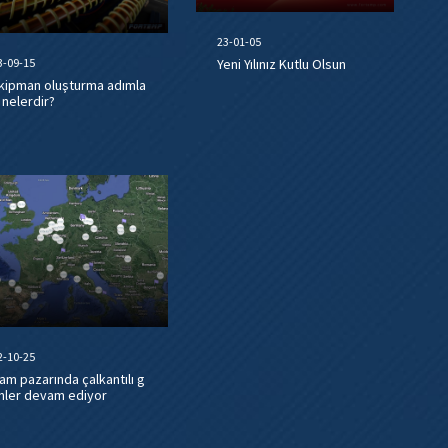
23-01-05
3-09-15
Yeni Yılınız Kutlu Olsun
kipman oluşturma adımla
ı nelerdir?
2-10-25
am pazarında çalkantılı g
nler devam ediyor