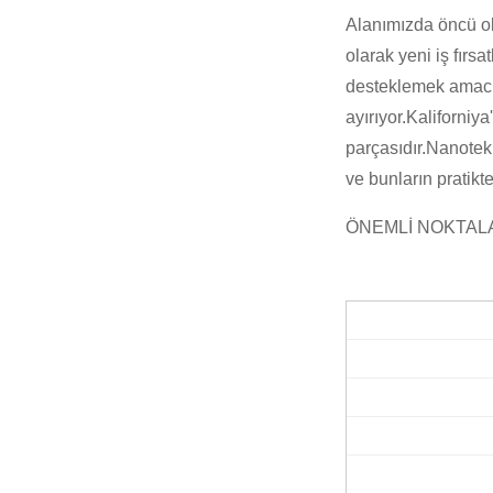
Alanımızda öncü ola
olarak yeni iş fırs
desteklemek amacıy
ayırıyor.Kaliforniya
parçasıdır.Nanotekn
ve bunların pratik
ÖNEMLİ NOKTAL