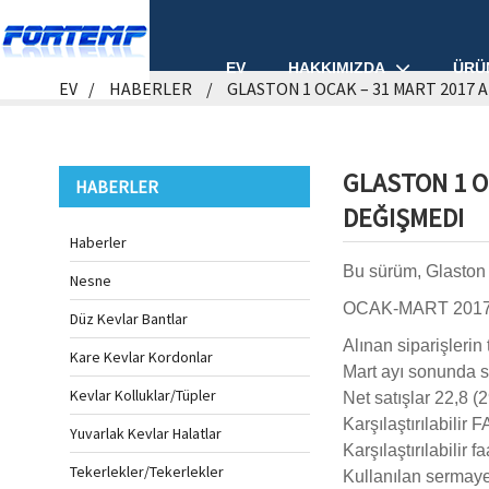
HAKKIMIZDA
ÜRÜ
EV
EV
HABERLER
GLASTON 1 OCAK – 31 MART 2017 
GLASTON 1 O
HABERLER
DEĞIŞMEDI
Haberler
Bu sürüm, Glaston 
Nesne
OCAK-MART 201
Düz Kevlar Bantlar
Alınan siparişlerin
Kare Kevlar Kordonlar
Mart ayı sonunda si
Kevlar Kolluklar/Tüpler
Net satışlar 22,8 (
Karşılaştırılabilir 
Yuvarlak Kevlar Halatlar
Karşılaştırılabilir 
Tekerlekler/Tekerlekler
Kullanılan sermaye