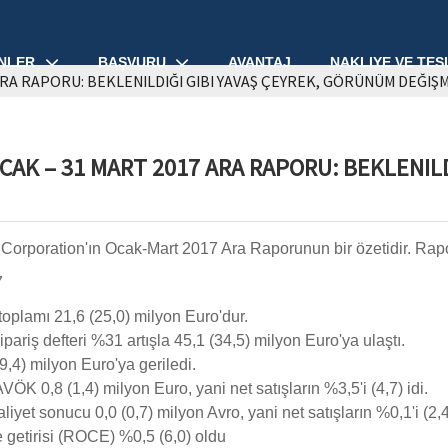
NLER
BAŞVURU
AVANTAJ
NAKLIYE VE TES
ARA RAPORU: BEKLENILDIĞI GIBI YAVAŞ ÇEYREK, GÖRÜNÜM DEĞIŞ
CAK – 31 MART 2017 ARA RAPORU: BEKLENIL
Corporation'ın Ocak-Mart 2017 Ara Raporunun bir özetidir. Rap
7
 toplamı 21,6 (25,0) milyon Euro'dur.
pariş defteri %31 artışla 45,1 (34,5) milyon Euro'ya ulaştı.
29,4) milyon Euro'ya geriledi.
FAVÖK 0,8 (1,4) milyon Euro, yani net satışların %3,5'i (4,7) idi.
faaliyet sonucu 0,0 (0,7) milyon Avro, yani net satışların %0,1'i (2,4)
 getirisi (ROCE) %0,5 (6,0) oldu