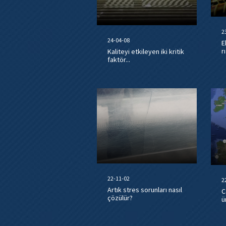
2
24-04-08
E
r
Kaliteyi etkileyen iki kritik
faktör...
22-11-02
2
Artık stres sorunları nasıl
C
çözülür?
ü