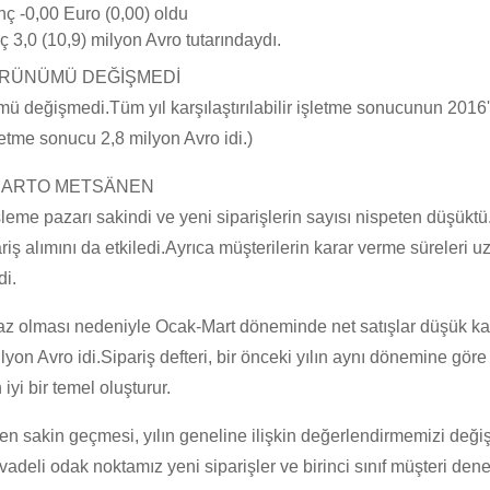
ç -0,00 Euro (0,00) oldu
rç 3,0 (10,9) milyon Avro tutarındaydı.
RÜNÜMÜ DEĞİŞMEDİ
ü değişmedi.Tüm yıl karşılaştırılabilir işletme sonucunun 2016'
işletme sonucu 2,8 milyon Avro idi.)
 ARTO METSÄNEN
şleme pazarı sakindi ve yeni siparişlerin sayısı nispeten düşüktü
ariş alımını da etkiledi.Ayrıca müşterilerin karar verme süreleri 
di.
az olması nedeniyle Ocak-Mart döneminde net satışlar düşük kalar
lyon Avro idi.Sipariş defteri, bir önceki yılın aynı dönemine göre
n iyi bir temel oluşturur.
en sakin geçmesi, yılın geneline ilişkin değerlendirmemizi deği
a vadeli odak noktamız yeni siparişler ve birinci sınıf müşteri den