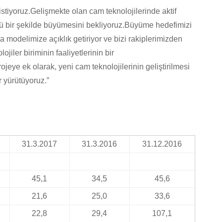
stiyoruz.Gelişmekte olan cam teknolojilerinde aktif
üçlü bir şekilde büyümesini bekliyoruz.Büyüme hedefimizi
modelimize açıklık getiriyor ve bizi rakiplerimizden
ojiler biriminin faaliyetlerinin bir
ojeye ek olarak, yeni cam teknolojilerinin geliştirilmesi
 yürütüyoruz.”
31.3.2017
31.3.2016
31.12.2016
45,1
34,5
45,6
21,6
25,0
33,6
22,8
29,4
107,1