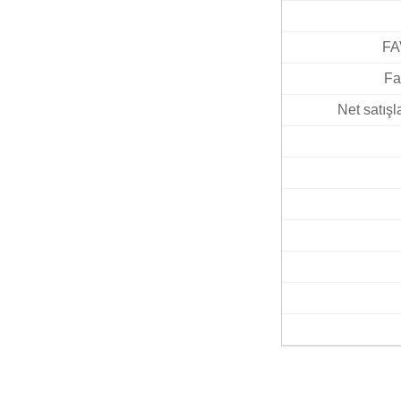
FAV
Fa
Net satışl