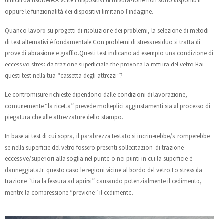
difficili da risolvere.A volte i dispositivi di misurazione non sono disponibili
oppure le funzionalità dei dispositivi limitano l'indagine.
Quando lavoro su progetti di risoluzione dei problemi, la selezione di metodi
di test alternativi è fondamentale.Con problemi di stress residuo si tratta di
prove di abrasione e graffio.Questi test indicano ad esempio una condizione di
eccessivo stress da trazione superficiale che provoca la rottura del vetro.Hai
questi test nella tua “cassetta degli attrezzi”?
Le contromisure richieste dipendono dalle condizioni di lavorazione,
comunemente “la ricetta” prevede molteplici aggiustamenti sia al processo di
piegatura che alle attrezzature dello stampo.
In base ai test di cui sopra, il parabrezza testato si incrinerebbe/si romperebbe
se nella superficie del vetro fossero presenti sollecitazioni di trazione
eccessive/superiori alla soglia nel punto o nei punti in cui la superficie è
danneggiata.In questo caso le regioni vicine al bordo del vetro.Lo stress da
trazione “tira la fessura ad aprirsi” causando potenzialmente il cedimento,
mentre la compressione “previene” il cedimento.