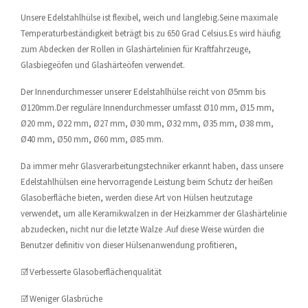
Unsere Edelstahlhülse ist flexibel, weich und langlebig.Seine maximale
Temperaturbeständigkeit beträgt bis zu 650 Grad Celsius.Es wird häufig
zum Abdecken der Rollen in Glashärtelinien für Kraftfahrzeuge,
Glasbiegeöfen und Glashärteöfen verwendet.
Der Innendurchmesser unserer Edelstahlhülse reicht von Ø5mm bis
Ø120mm.Der reguläre Innendurchmesser umfasst Ø10 mm, Ø15 mm,
Ø20 mm, Ø22 mm, Ø27 mm, Ø30 mm, Ø32 mm, Ø35 mm, Ø38 mm,
Ø40 mm, Ø50 mm, Ø60 mm, Ø85 mm.
Da immer mehr Glasverarbeitungstechniker erkannt haben, dass unsere
Edelstahlhülsen eine hervorragende Leistung beim Schutz der heißen
Glasoberfläche bieten, werden diese Art von Hülsen heutzutage
verwendet, um alle Keramikwalzen in der Heizkammer der Glashärtelinie
abzudecken, nicht nur die letzte Walze .Auf diese Weise würden die
Benutzer definitiv von dieser Hülsenanwendung profitieren,
☑ Verbesserte Glasoberflächenqualität
☑ Weniger Glasbrüche