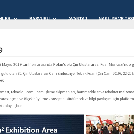
NLER
BAŞVURU
AVANTAJ
NAKLIYE VE TES
9
 Mayıs 2019 tarihleri ​​arasında Pekin'deki Çin Uluslararası Fuar Merkezi'nde
gülü olan 30. Çin Uluslararası Cam Endüstriyel Teknik Fuarı (Çin Cam 2019), 22-25 May
ek.
ası, teknoloji camı, cam işleme ekipmanları, hammaddeler ve refrakter malzemeler g
rarasılaşma ve ölçek büyütme konseptini sürdürecek ve bilgi paylaşımı için platfor
 kolaylaştırın.