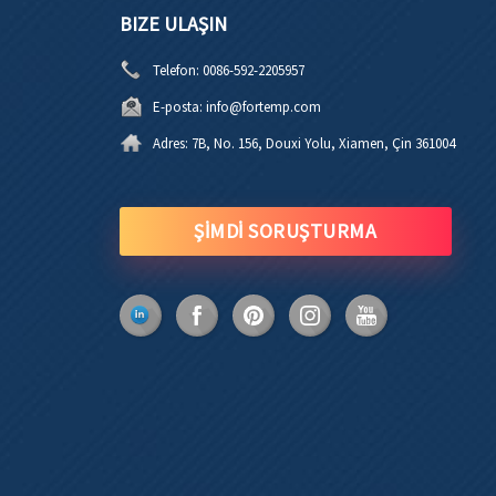
BIZE ULAŞIN
Telefon:
0086-592-2205957
E-posta:
info@fortemp.com
Adres:
7B, No. 156, Douxi Yolu, Xiamen, Çin 361004
ŞİMDİ SORUŞTURMA