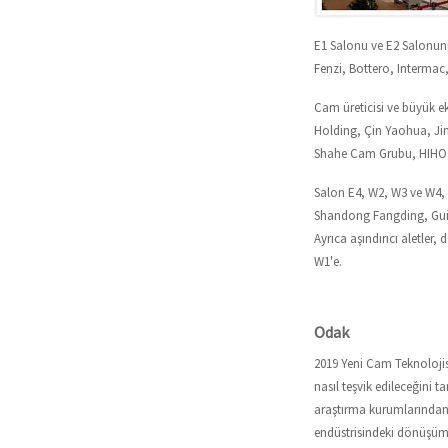
E1 Salonu ve E2 Salonunu
Fenzi, Bottero, Intermac,
Cam üreticisi ve büyük e
Holding, Çin Yaohua, Ji
Shahe Cam Grubu, HIHO
Salon E4, W2, W3 ve W4,
Shandong Fangding, Guili
Ayrıca aşındırıcı aletle
W1'e.
Odak
2019 Yeni Cam Teknoloji
nasıl teşvik edileceğini 
araştırma kurumlarından 
endüstrisindeki dönüşümü,