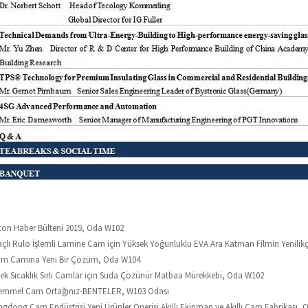
ston Haber Bülteni 2019, Oda W102
kaçlı Rulo İşlemli Lamine Cam için Yüksek Yoğunluklu EVA Ara Katman Filmin Yenili
lıtım Camına Yeni Bir Çözüm, Oda W104
sek Sıcaklık Sırlı Camlar için Suda Çözünür Matbaa Mürekkebi, Oda W102
ükemmel Cam Ortağınız-BENTELER, W103 Odası
ngdong Cam Endüstrisi Yeni Ürünler Önerisi Akıllı Ekipman ve Akıllı Cam Fabrikası,