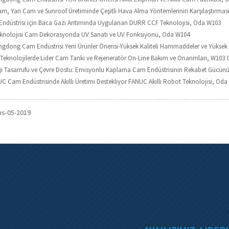
Cam, Yan Cam ve Sunroof Üretiminde Çeşitli Hava Alma Yöntemlerinin Karşılaştırma
 Endüstrisi için Baca Gazı Arıtımında Uygulanan DURR CCF Teknolojisi, Oda W103
Teknolojisi Cam Dekorasyonda UV Sanatı ve UV Fonksiyonu, Oda W104
ngdong Cam Endüstrisi Yeni Ürünler Önerisi-Yüksek Kaliteli Hammaddeler ve Yüksek
i Teknolojilerde Lider Cam Tankı ve Rejeneratör On-Line Bakım ve Onarımları, W103 
rji Tasarrufu ve Çevre Dostu: Emisyonlu Kaplama Cam Endüstrisinin Rekabet Gücünü
UC Cam Endüstrisinde Akıllı Üretimi Destekliyor FANUC Akıllı Robot Teknolojisi, Od
ıs-05-2019