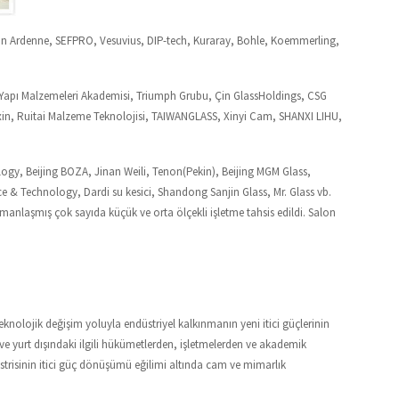
Von Ardenne, SEFPRO, Vesuvius, DIP-tech, Kuraray, Bohle, Koemmerling,
in Yapı Malzemeleri Akademisi, Triumph Grubu, Çin GlassHoldings, CSG
in, Ruitai Malzeme Teknolojisi, TAIWANGLASS, Xinyi Cam, SHANXI LIHU,
y, Beijing BOZA, Jinan Weili, Tenon(Pekin), Beijing MGM Glass,
e & Technology, Dardi su kesici, Shandong Sanjin Glass, Mr. Glass vb.
anlaşmış çok sayıda küçük ve orta ölçekli işletme tahsis edildi. Salon
eknolojik değişim yoluyla endüstriyel kalkınmanın yeni itici güçlerinin
ve yurt dışındaki ilgili hükümetlerden, işletmelerden ve akademik
strisinin itici güç dönüşümü eğilimi altında cam ve mimarlık