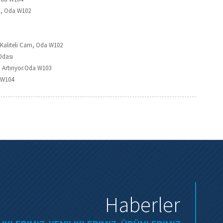
sı, Oda W102
 Kaliteli Cam, Oda W102
Odası
 Artırıyor.Oda W103
a W104
Haberler