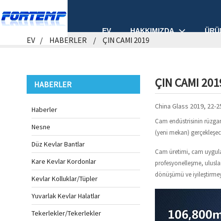
HAKKIMIZDA
ÜRÜ
EV
EV
HABERLER
ÇIN CAMI 2019
ÇIN CAMI 201
HABERLER
China Glass 2019, 22-25
Haberler
Cam endüstrisinin rüzgar 
Nesne
(yeni mekan) gerçekleşec
Düz Kevlar Bantlar
Cam üretimi, cam uygulam
Kare Kevlar Kordonlar
profesyonelleşme, ulusla
dönüşümü ve iyileştirmeyi
Kevlar Kolluklar/Tüpler
Yuvarlak Kevlar Halatlar
Tekerlekler/Tekerlekler