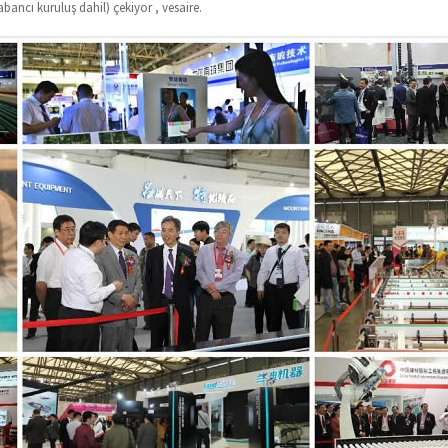
abancı kuruluş dahil) çekiyor , vesaire.