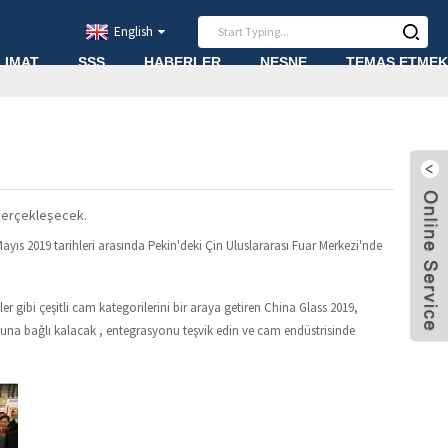
English
LIMAT
SSS
HABERLER
NESNE
TEMAS ETMEK
 gerçekleşecek.
ıs 2019 tarihleri ​​arasında Pekin'deki Çin Uluslararası Fuar Merkezi'nde
ibi çeşitli cam kategorilerini bir araya getiren China Glass 2019,
muna bağlı kalacak , entegrasyonu teşvik edin ve cam endüstrisinde