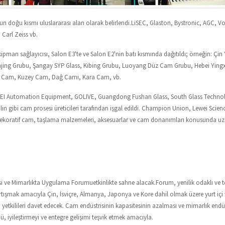
n doğu kısmı uluslararası alan olarak belirlendi.LiSEC, Glaston, Bystronic, AGC, 
 Carl Zeiss vb.
kipman sağlayıcısı, Salon E3'te ve Salon E2'nin batı kısmında dağıtıldı; örneğin: Ç
njing Grubu, Şangay SYP Glass, Kibing Grubu, Luoyang Düz Cam Grubu, Hebei Yingx
 Cam, Kuzey Cam, Dağ Camı, Kara Cam, vb.
 EI Automation Equipment, GOLIVE, Guangdong Fushan Glass, South Glass Technolog
n gibi cam prosesi üreticileri tarafından işgal edildi. Champion Union, Lewei Scienc
r, dekoratif cam, taşlama malzemeleri, aksesuarlar ve cam donanımları konusunda uzm
si ve Mimarlıkta Uygulama Forumu
etkinlikte sahne alacak.Forum, yenilik odaklı ve t
tartışmak amacıyla Çin, İsviçre, Almanya, Japonya ve Kore dahil olmak üzere yurt içi 
yetkilileri davet edecek. Cam endüstrisinin kapasitesinin azalması ve mimarlık endü
 iyileştirmeyi ve entegre gelişimi teşvik etmek amacıyla.