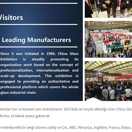
rından biri ve küresel cam endüstrisinin 2019'daki en büyük etkinliği olan China Gl
tformu ve teknik arena getirecek.
 metrekarelik bir sergi alanına sahip ve Çin, ABD, Almanya, İngiltere, Fransa, İtalya