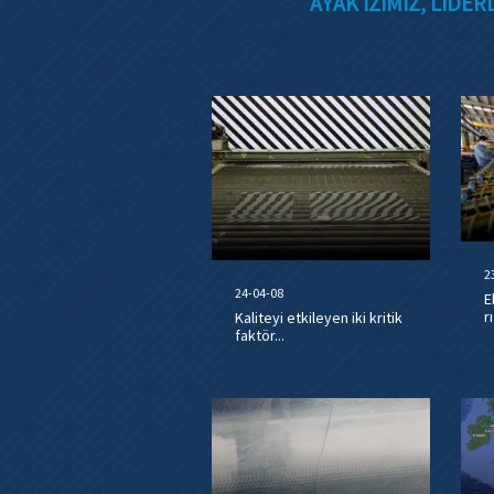
AYAK IZIMIZ, LIDE
2
24-04-08
E
r
Kaliteyi etkileyen iki kritik
faktör...