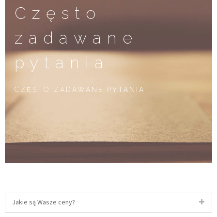
Często
zadawane
pytania
CZĘSTO ZADAWANE PYTANIA
Jakie są Wasze ceny?