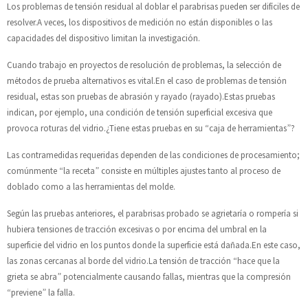
Los problemas de tensión residual al doblar el parabrisas pueden ser difíciles de
resolver.A veces, los dispositivos de medición no están disponibles o las
capacidades del dispositivo limitan la investigación.
Cuando trabajo en proyectos de resolución de problemas, la selección de
métodos de prueba alternativos es vital.En el caso de problemas de tensión
residual, estas son pruebas de abrasión y rayado (rayado).Estas pruebas
indican, por ejemplo, una condición de tensión superficial excesiva que
provoca roturas del vidrio.¿Tiene estas pruebas en su “caja de herramientas”?
Las contramedidas requeridas dependen de las condiciones de procesamiento;
comúnmente “la receta” consiste en múltiples ajustes tanto al proceso de
doblado como a las herramientas del molde.
Según las pruebas anteriores, el parabrisas probado se agrietaría o rompería si
hubiera tensiones de tracción excesivas o por encima del umbral en la
superficie del vidrio en los puntos donde la superficie está dañada.En este caso,
las zonas cercanas al borde del vidrio.La tensión de tracción “hace que la
grieta se abra” potencialmente causando fallas, mientras que la compresión
“previene” la falla.