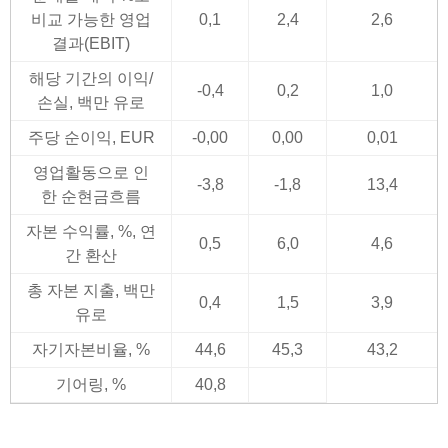
비교 가능한 영업
0,1
2,4
2,6
결과(EBIT)
해당 기간의 이익/
-0,4
0,2
1,0
손실, 백만 유로
주당 순이익, EUR
-0,00
0,00
0,01
영업활동으로 인
-3,8
-1,8
13,4
한 순현금흐름
자본 수익률, %, 연
0,5
6,0
4,6
간 환산
총 자본 지출, 백만
0,4
1,5
3,9
유로
자기자본비율, %
44,6
45,3
43,2
기어링, %
40,8