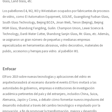
Glass, Land Glass, etc.
Los pabellones E4, W2, W3 y W4 estaban ocupados por fabricantes de procesos
de vidrio, como EI Automation Equipment, GOLIVE, Guangdong Fushan Glass,
South Glass Technology, Beijing BOZA, Jinan Weili, Tenon (Beijing), Beijing
MGM Glass, Shandong Fangding, Guilin. Champion Union, Lewei Science &
Technology, Dardi Water Cutter, Shandong Sanjin Glass, Mr. Glass, etc. Además,
se asignaron un gran número de pequeñas y medianas empresas
especializadas en herramientas abrasivas, vidrio decorativo, materiales de
pulido, accesorios y herrajes para vidrio. al pabellón W1.
Enfocar
El
Foro 2019 sobre nuevas tecnologías y aplicaciones del vidrio en
arquitectura
subirá al escenario durante el evento.El foro invitará a las
autoridades de gobiernos, empresas e instituciones de investigación
académica pertinentes del país y del extranjero, incluidos China, Suiza,
Alemania, Japón y Corea, a debatir cómo fomentar nuevos impulsores del
desarrollo industrial a través del cambio tecnológico e impulsado por la
innovación. a fin de promover la transformación, mejora y desarrollo