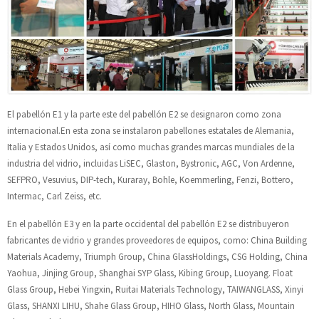
El pabellón E1 y la parte este del pabellón E2 se designaron como zona
internacional.En esta zona se instalaron pabellones estatales de Alemania,
Italia y Estados Unidos, así como muchas grandes marcas mundiales de la
industria del vidrio, incluidas LiSEC, Glaston, Bystronic, AGC, Von Ardenne,
SEFPRO, Vesuvius, DIP-tech, Kuraray, Bohle, Koemmerling, Fenzi, Bottero,
Intermac, Carl Zeiss, etc.
En el pabellón E3 y en la parte occidental del pabellón E2 se distribuyeron
fabricantes de vidrio y grandes proveedores de equipos, como: China Building
Materials Academy, Triumph Group, China GlassHoldings, CSG Holding, China
Yaohua, Jinjing Group, Shanghai SYP Glass, Kibing Group, Luoyang. Float
Glass Group, Hebei Yingxin, Ruitai Materials Technology, TAIWANGLASS, Xinyi
Glass, SHANXI LIHU, Shahe Glass Group, HIHO Glass, North Glass, Mountain